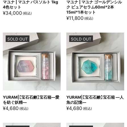
マユナ | マユナ バスソルト 1kg
マユナ | マユナ ゴールデンシル
4色セット
ク ピュアセラム60ml*2本
15ml*1本セット
¥
34,000
¥
11,800
SOLD OUT
SOLD OUT
YURAM|【宝石石鹸】宝石箱―愛
YURAM|【宝石石鹸】宝石箱 ―人
を紡ぐ妖精―
魚の記憶―
¥
4,680
¥
4,680