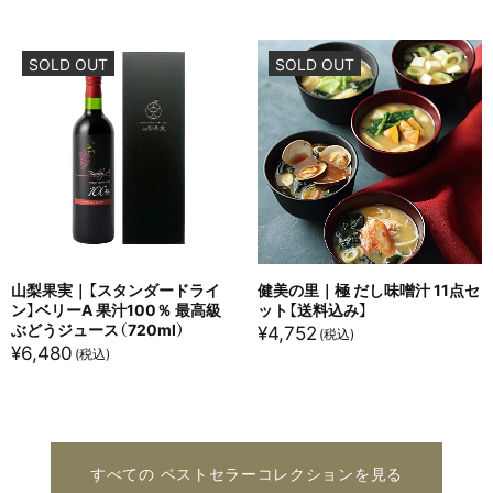
SOLD OUT
SOLD OUT
山梨果実｜【スタンダードライ
健美の里｜極 だし味噌汁 11点セ
ン】ベリーA 果汁100％ 最高級
ット【送料込み】
ぶどうジュース（720ml）
¥
4,752
¥
6,480
すべての ベストセラーコレクションを見る