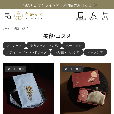
高級ナビ オンラインストア閉店の​お知らせ
新規登録
ログイン
カート
ホーム
美容・コスメ
美容・​コスメ
スキンケア
美容グッズ・​その​他
ボディケア
ボディソープ・ハンドソープ
入浴剤・バスケア
パーツケア
SOLD OUT
SOLD OUT