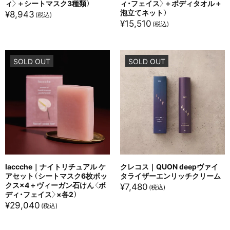
ィ〉＋シートマスク3種類）
ィ・フェイス〉＋ボディタオル＋
泡立てネット）
¥
8,943
¥
15,510
SOLD OUT
SOLD OUT
laccche｜ナイトリチュアル ケ
クレコス｜QUON deepヴァイ
アセット（シートマスク6枚ボッ
タライザーエンリッチクリーム
クス×4＋ヴィーガン石けん〈ボ
¥
7,480
ディ・フェイス〉×各2）
¥
29,040