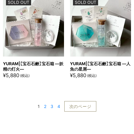
SOLD OUT
SOLD OUT
YURAM|【宝石石鹸】宝石箱 ―妖
YURAM|【宝石石鹸】宝石箱 ―人
精の灯火―
魚の星屑―
¥
5,880
¥
5,880
1
2
3
4
次のページ