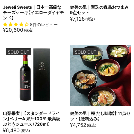
Jeweli Sweets｜日本一高級な
健美の里｜宝珠の逸品おつまみ
チーズケーキ【イエローダイヤモ
9点セット
ンド】
¥
7,128
8件のレビュー
¥
20,600
SOLD OUT
SOLD OUT
山梨果実｜【スタンダードライ
健美の里｜極 だし味噌汁 11点セ
ン】ベリーA 果汁100％ 最高級
ット【送料込み】
ぶどうジュース（720ml）
¥
4,752
¥
6,480