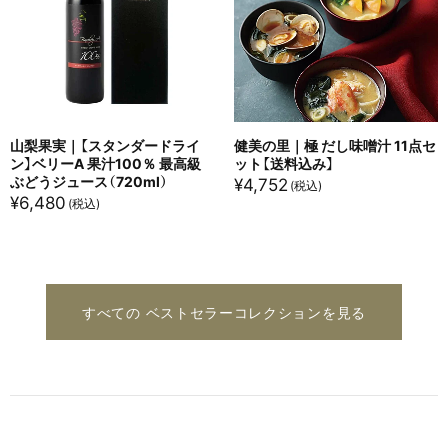
山梨果実｜【スタンダードライ
健美の里｜極 だし味噌汁 11点セ
ン】ベリーA 果汁100％ 最高級
ット【送料込み】
ぶどうジュース（720ml）
¥
4,752
¥
6,480
すべての ベストセラーコレクションを見る