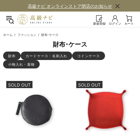
高級ナビ オンラインストア閉店の​お知らせ
新規登録
ログイン
カート
ホーム
ファッション
財布・ケース
財布・​ケース
財布
カードケース・​名刺入れ
コインケース
小物入れ・蓋物
SOLD OUT
SOLD OUT