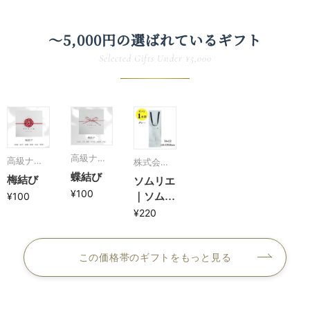
〜5,000円の
選ばれている​ギフト
Selected Gifts Under ¥5,000
高級ナビ
高級ナビ
株式会社
オンライ
蝶結び
オンライ
ソムリエ
梅結び
ソムリエ
ンストア
¥100
ンストア
¥100
｜ソムリ
エギフト
¥220
紙袋1本
用（グレ
この価格帯のギフトをもっと見る
ー）