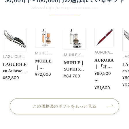
Selected Gifts from ¥50,001 to ¥100,000
AURORA／
MUHLE／
MUHLE／ミ
LAGUIOLE
LA
アウロラ
ミューレ
AURORA
MUHLE
ューレ
MUHLE｜
en Aubrac／
en
LAGUIOLE
LA
｜「オプ
｜
SOPHIST
ラギオール ア
en Aubrac／
ラ
en
ティマ」
¥60,500
PURIST
¥72,600
シェービン
¥84,700
ラギオール
ラ
¥52,800
¥6
ン オブラック
ン
クローム
シェービ
〜
グセット・
アン オブラ
ア
¥6
トリミン
ングセッ
¥61,600
カップ付／
ック｜バッ
ッ
グ ボー
ト／カレ
ホワイトポ
ファロー ソ
ラ
ルペン
リアンバ
セラン 替
ムリエナイ
ソ
ールバー
この価格帯のギフトをもっと見る
刃:Fusion
フ(ワインオ
イ
チ 替
(S93P84SF)
ープナー)
オ
刃：
Fusion