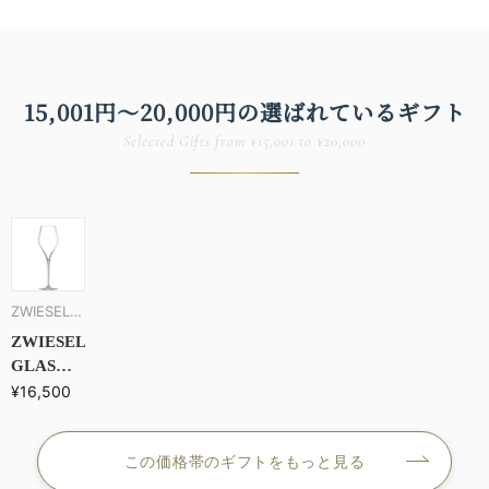
15,001円〜20,000円の
選ばれている​ギフト
Selected Gifts from ¥15,001 to ¥20,000
ZWIESEL
GLAS／ツ
ZWIESEL
ヴィーゼル
GLAS｜
「フィネ
¥16,500
グラス
ス」シャ
ンパンEP
この価格帯のギフトをもっと見る
298mL
（6脚セッ