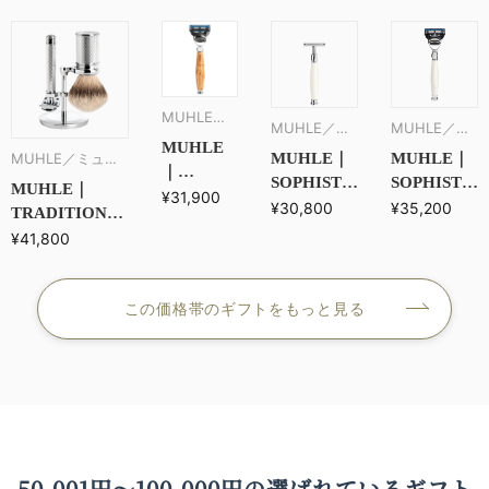
MUHLE／
MUHLE／ミ
MUHLE／ミ
ミューレ
MUHLE
ューレ
ューレ
MUHLE／ミュー
MUHLE｜
MUHLE｜
｜
SOPHIST
SOPHIST
レ
MUHLE｜
PURIST
¥31,900
両刃かみそ
レイザー
¥30,800
¥35,200
TRADITIONAL
レイザー
り／ホワイ
（かみそ
シェービングセ
¥41,800
／カレリ
トポセラ
り）／ホワ
ット／メタル
アンバー
ン 替刃：
イトポセラ
ルバー
両刃
ン 替刃：
この価格帯のギフトをもっと見る
チ 替
Fusion
刃：
Fusion
50,001円〜100,000円の
選ばれている​ギフト