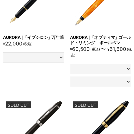
ビジネスパーソンに最適
：
洗練されたデザインと書きやすさで、会議や商談時の筆記に
威厳をプラス
契約書や重要書類の署名に
：
安定したインクフローで、滑らかな筆跡を実現
AURORA｜「イプシロン」 万年筆
AURORA｜「オプティマ」 ゴール
ドトリミング ボールペン
22,000
¥
60,500
〜
61,600
¥
¥
ギフトに最適
：
名入れ刻印対応で、昇進祝いや退職記念にふさわしい一本
一生モノの万年筆を求める方へ
：
Auroraの伝統と職人技が詰まった、世代を超えて愛される逸
品
SOLD OUT
SOLD OUT
書き心地
：
本商品は14Kゴールド製ペン先とエボナイト芯の組み合わせ
により、極上の滑らかさを実現しています。
筆記時の抵抗が極めて少なく、なめらかな書き味が特徴で