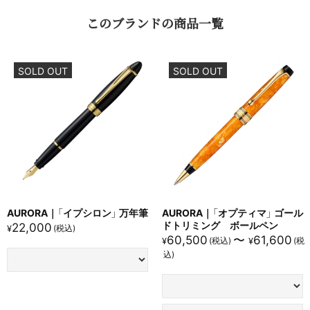
本商品は高品質なアウロロイド樹脂を採用し、長期使用に耐
この​ブランドの​商品一覧
える堅牢性を確保しています。
世代を超えて受け継げる品質を実現しています。
競合品はリフィルの交換を前提とした設計が多く、消耗品と
SOLD OUT
SOLD OUT
しての性格が強くなっています。
ビジネス適性
：
本商品はエレガントな高級感を備え、重要な商談や契約書の
署名など、
ビジネスシーンでの使用に最適です。
所有者の品格を高める存在感があります。
競合品は事務用筆記具としての印象が強く、特別なビジネス
AURORA｜「イプシロン」 万年筆
AURORA｜「オプティマ」 ゴール
シーンでの使用には物足りなさを感じさせることがありま
ドトリミング ボールペン
22,000
¥
す。
60,500
〜
61,600
¥
¥
ギフト適性
：
本商品は刻印サービスに対応しており、名入れによって世界
にひとつだけのオリジナル感を演出することが可能です。