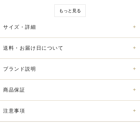
ピストン吸入式（胴軸一杯にインクを充填可能）
もっと見る
隠し予備タンク付き
：
サイズ・詳細
インクが切れても数ページ分の筆記が可能
インク窓
：
送料・お届け日について
インク残量がひと目でわかる設計
キャップ・トリム
：
ブランド説明
高級クローム仕上げ（知的でクールな印象）
デザイン
：
商品保証
Auroraの伝統的な平頂デザイン＋現代的なメタルアクセン
ト
注意事項
サイズ / 重量
：
長時間筆記に適したバランス設計
用途
：