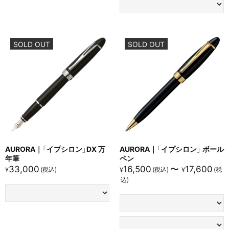
特別な贈り物としての価値を高めることができます。
競合品は刻印に対応していない製品も多く、パーソナライズ
の選択肢が限られます。
SOLD OUT
SOLD OUT
※オプティマ クロームトリムは、14Kゴールドペン先とエボ
ナイト芯による極上の書き味、伝統とモダンが調和したデザ
イン、ピストン吸入式による優れた機能性など、
随所に高級筆記具としての真価を示す特徴を備えています。
ビジネスシーンでの活用や贈答品としても最適な、多面的な
価値を提供する逸品です。
AURORA｜「イプシロン」DX 万
AURORA｜「イプシロン」 ボール
年筆
ペン
33,000
16,500
〜
17,600
¥
¥
¥