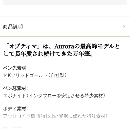
商品説明
「オプティマ」は、​Auroraの​最高峰モデルと​
して​長年愛され続けてきた​万年筆。
ペン先素材
：
14Kソリッドゴールド（自社製）
ペン芯素材
：
エボナイト（インクフローを安定させる希少素材）
ボディ素材
：
アウロロイド樹脂（耐久性・光沢に優れた特注素材）
吸入方式
：