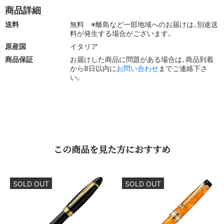
ビジネス・契約書署名・プレゼントにも最適
商品詳細
送料
無料
※離島など一部地域へのお届けは、別途送
料が発生する場合がございます。
クロームトリミング仕様は、シルバー調のメタルパーツが映
原産国
イタリア
えるモダンなデザインで、スーツやビジネスシーンにも馴染
商品保証
お届けした商品に問題がある場合は、商品到着
む洗練された一本です。
から8日以内に
お問い合わせ
までご連絡下さ
い。
ボディには、Aurora独自のアウロロイド樹脂を採用し、耐久
性と美しい光沢を両立。
14Kゴールド製ペン先＋エボナイト芯の組み合わせにより、
極上のなめらかさと安定したインクフローを実現しました。
さらに、Aurora独自のピストン吸入機構を搭載し、胴軸一杯
にインクを充填可能。
この​商品を​見た方に​おすすめ
隠し予備タンクも備え、インクが切れた際にも安心です。
格式あるデザインながら、実用性も兼ね備えたこの一本は、
契約書の署名や毎日の筆記に最適。
SOLD OUT
SOLD OUT
昇進祝いなどのギフトにも喜ばれること間違いなしです。