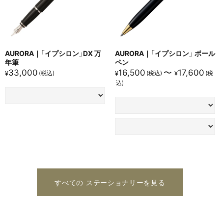
す。
競合品は一般的にボール式インクを採用しており、書くため
にある程度の筆圧をかける必要があります。
デザイン性
：
AURORA｜「イプシロン」DX 万
AURORA｜「イプシロン」 ボール
本商品は伝統的な平頂デザインにモダンなクロームトリム
年筆
ペン
33,000
16,500
〜
17,600
¥
¥
¥
を組み合わせ、
クラシカルでありながら現代的な魅力を演出しています。
競合品は金属製のシンプルなデザインが主流で、個性的な魅
力や歴史的な深みという点では物足りなさを感じさせます。
インク補充方式
：
本商品はピストン吸入式を採用し、大容量のインクタンクに
加え、隠し予備タンクも備えています。
長時間の筆記でも安心して使用できる設計です。
すべての ステーショナリーを見る
競合品は替え芯による補充のみとなることが多く、使用でき
るインクの種類が限定されます。
耐久性
：