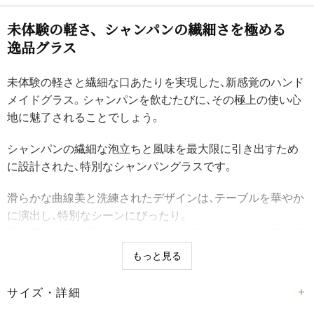
未体験の​軽さ、​シャンパンの​繊細さを​極める​
逸品グラス
未体験の軽さと繊細な口あたりを実現した、新感覚のハンド
メイドグラス。シャンパンを飲むたびに、その極上の使い心
地に魅了されることでしょう。
シャンパンの繊細な泡立ちと風味を最大限に引き出すため
に設計された、特別なシャンパングラスです。
滑らかな曲線美と洗練されたデザインは、テーブルを華やか
に演出し、特別なシーンにぴったり。
高品質なガラス素材で作られており、軽さと耐久性を兼ね備
えているため、日常使いにも優れています。
もっと見る
ギフト箱入りのため、大切な方への贈り物や、記念日・お祝い
サイズ・詳細
ごとのプレゼントにふさわしい逸品です。