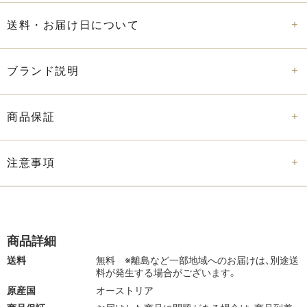
グラスは、薄い飲み口と繊細なステムが特徴で、シャンパン
送料・お届け日について
の繊細な泡立ちと豊かなアロマをダイレクトに楽しめます。
その美しいデザインと使い心地の良さは、海外の有名ワイナ
リーや三ツ星レストランからも高く評価されており、贅沢な
ブランド説明
時間を提供します。
贈り物のほか、自分へのご褒美にもおすすめ。
商品保証
一度使うと手放せなくなる極上のシャンパングラスです。
注意事項
商品詳細
送料
無料
※離島など一部地域へのお届けは、別途送
料が発生する場合がございます。
原産国
オーストリア