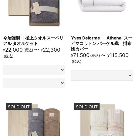
心まで​ほぐれる​色と​質感。​選ぶ​理由の​ある​
“定番”。
贅沢な厚みと吸水性：
700g/㎡のしっかりした密度と豊かな
今治謹製 ｜極上タオルスーペリ
Yves Delorme｜「Athena」スー
ふくらみ
アル タオルケット
ピマコットン パーケル織 掛布
団カバー
22,000
〜
22,300
¥
¥
安心の品質基準：
OEKO-TEX®認証済で、肌にも環境にもやさ
71,500
〜
115,500
¥
¥
しい素材
艶と滑らかさのある手触り：
綿×モダールの理想的なブレン
ドバランス
やわらかく華やかな色合い：
コーラル系の優しい色が空間に
温もりを添える
SOLD OUT
SOLD OUT
上質であることに、​やさしさを​添えて。​
コーラリンカラーで​彩る​心地よい​時間。