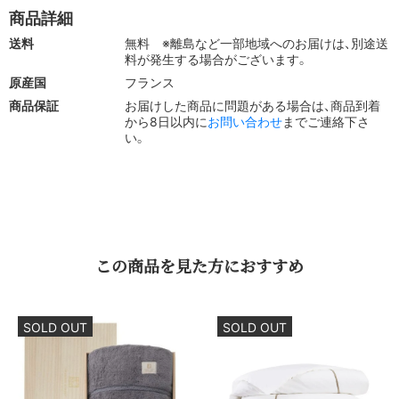
商品詳細
バスタオル（70×140cm）：
体全体を包み込む贅沢なサイ
送料
無料
※離島など一部地域へのお届けは、別途送
ズ。柔らかく厚みのある生地で、湯上がり後の至福のひとと
料が発生する場合がございます。
きを演出します。
原産国
フランス
温もりの​ある​上質を、​毎日の​暮らしに​求める​
商品保証
お届けした商品に問題がある場合は、商品到着
から8日以内に
お問い合わせ
までご連絡下さ
方へ。
い。
明るく優しい印象で迎えたい方に：
来客時にやわらかさを感
じさせたい空間に
心を和ませる贈り物を探している方に：
出産祝いや春のギフ
トにぴったりの一枚
この​商品を​見た方に​おすすめ
彩りのある暮らしを楽しむ方に：
ナチュラルで女性らしいト
ーンを取り入れたい方に
SOLD OUT
SOLD OUT
デザイン性と実用性を両立したい方に：
肌触りと見た目の両
方を大切にしたい方へ