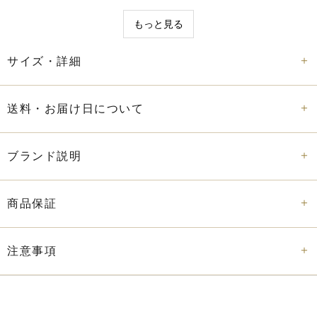
植物由来繊維モダール特有の光沢が、やわらかな色調と相ま
もっと見る
って、上品な艶感を生み出しています。
肌に直接触れるものだからこそ、実用性とともに視覚的な心
地よさも重視したいという方にふさわしい一枚です。
サイズ・詳細
すべてのEtoileシリーズには、繊維安全の世界基準
「STANDARD 100 by OEKO-TEX®」の認証を取得。
送料・お届け日について
環境と人体に配慮した素材選びも、フランスのラグジュアリ
ーブランドならではの責任ある美意識の表れです。
日々のなかでやさしい彩りを加えたいとき、Corallinカラー
ブランド説明
は静かな存在感と親しみやすさを備えた選択肢。
暮らしに心地よさと柔らかさをもたらす、洗練された“定
番”としてご愛用いただけます。
商品保証
【サイズ展開】
注意事項
ゲストタオル（45×70cm）：
洗面所やパウダールームでの使
用にぴったりの上品なサイズ。インテリアとしても映えるデ
ザイン性の高さが魅力。