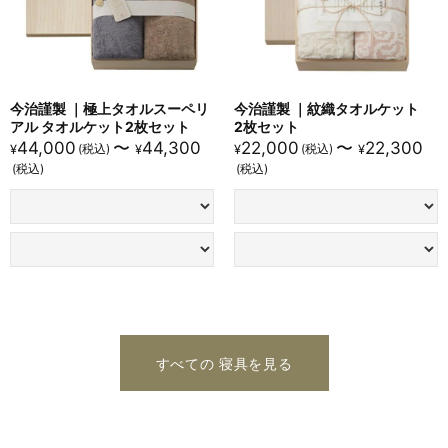
手にするたび、視覚と触感の両方で満足を届けてくれる
Corallinのタオル。
イヴ ドロームの《Etoile タオル〈Corallin〉》で、心がほどけ
るような穏やかな時間をお楽しみください。
今治謹製 ｜極上タオルスーペリ
今治謹製 ｜紋織タオルケット
ぜひこの機会にお買い求めください。
アル タオルケット2枚セット
2枚セット
44,000
〜
44,300
22,000
〜
22,300
¥
¥
¥
¥
すべての 寝具を見る