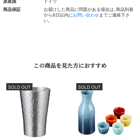
原産国
ドイツ
商品保証
お届けした商品に問題がある場合は、商品到着
から8日以内に
お問い合わせ
までご連絡下さ
い。
この​商品を​見た方に​おすすめ
SOLD OUT
SOLD OUT