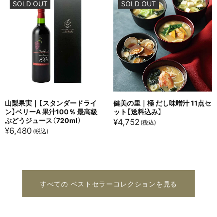
SOLD OUT
SOLD OUT
山梨果実｜【スタンダードライ
健美の里｜極 だし味噌汁 11点セ
ン】ベリーA 果汁100％ 最高級
ット【送料込み】
ぶどうジュース（720ml）
¥
4,752
¥
6,480
すべての ベストセラーコレクションを見る