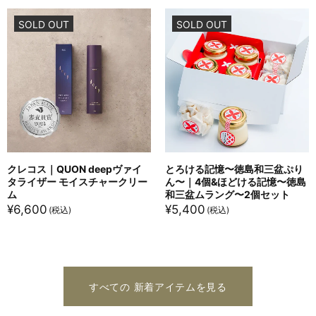
SOLD OUT
SOLD OUT
クレコス｜QUON deepヴァイ
とろける記憶〜徳島和三盆ぷり
タライザー モイスチャークリー
ん〜｜4個&ほどける記憶〜徳島
ム
和三盆ムラング〜2個セット
¥
6,600
¥
5,400
すべての 新着アイテムを見る