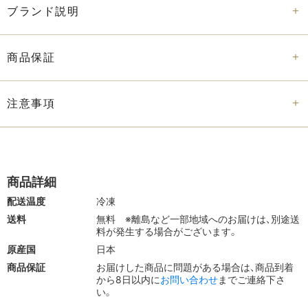
冷凍で30日間保存できるため、特別な日に備えてのストック
ブランド説明
にもおすすめです。
切らずに、​そのまま​贅沢を
商品保証
お酒を楽しむ大人の時間に：
日本酒や焼酎、ワインとも好相
性。
注意事項
贈答品として：
お中元・お歳暮・敬老の日など、格式あるギフ
トに。
商品詳細
料理を格上げする素材に：
大根やチーズ、ホタテと合わせて
前菜に。
配送温度
冷凍
送料
無料
※離島など一部地域へのお届けは、別途送
手軽に料亭の味を楽しみたい方へ：
スライス済みだからすぐ
料が発生する場合がございます。
食卓に出せる。
原産国
日本
商品保証
お届けした商品に問題がある場合は、商品到着
職人の​熟成と​仕立てが​生む、​別格の​旨味
から8日以内に
お問い合わせ
までご連絡下さ
い。