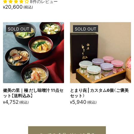
8件のレビュー
20,600
¥
SOLD OUT
SOLD OUT
健美の里｜極 だし味噌汁 11点セ
とまり㐂 | カスタム6個（ご褒美
ット【送料込み】
セット）
4,752
5,940
¥
¥