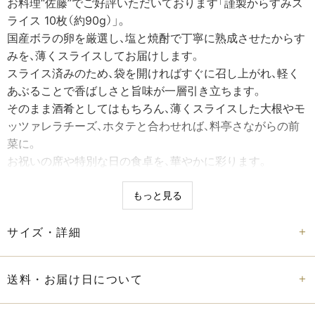
お料理“佐藤”でご好評いただいております「謹製からすみス
ライス 10枚（約90g）」。
国産ボラの卵を厳選し、塩と焼酎で丁寧に熟成させたからす
みを、薄くスライスしてお届けします。
スライス済みのため、袋を開ければすぐに召し上がれ、軽く
あぶることで香ばしさと旨味が一層引き立ちます。
そのまま酒肴としてはもちろん、薄くスライスした大根やモ
ッツァレラチーズ、ホタテと合わせれば、料亭さながらの前
菜に。
お祝いの席や特別な日の食卓を、華やかに彩ります。
小倉の地で28年、全国から高い評価を受け、ミシュラン二つ
星を獲得してきた「お料理佐藤」。
もっと見る
創業当初からの信条【美味是唯淡】（びみこれただたん）“淡い
ことに旨さがある”という哲学のもと、四季折々の旬を選び
サイズ・詳細
抜き、その旨味を最大限に生かす料理を追求しています。
この哲学が、この謹製からすみにも息づいています。
送料・お届け日について
木箱仕立ての上質な包装、のし対応も可能で、大切な方への
贈答にも最適です。