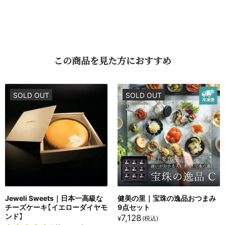
ミシュラン二つ星料亭品質：
熟練の技で仕上げた上質なから
すみ。
国産ボラの卵使用：
雑味がなく、深い旨味と香りを堪能。
この​商品を​見た方に​おすすめ
スライス済みの利便性：
解凍後すぐに楽しめ、アレンジも自
在。
SOLD OUT
SOLD OUT
木箱入りギフト仕様：
贈る瞬間から特別感を演出、のし対応
可。
贅沢を​もっと​身近に、そして​美しく
熟成された旨味を手軽に楽しめる「お料理佐藤 謹製からす
みスライス 10枚（約90g）」。
贈答にも、自分へのご褒美にもふさわしい逸品です。
料亭の味をそのままご家庭へ——ぜひこの機会にお買い求
Jeweli Sweets｜日本一高級な
健美の里｜宝珠の逸品おつまみ
めください。
チーズケーキ【イエローダイヤモ
9点セット
ンド】
7,128
¥