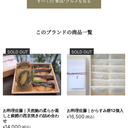
すべての 食品・グルメを見る
この​ブランドの​商品一覧
SOLD OUT
SOLD OUT
お料理佐藤｜天然鮑の柔らか蒸
お料理佐藤｜からすみ餅12個入
しと銀鱈の西京焼きの詰め合わ
16,500
¥
せ
14,000
¥