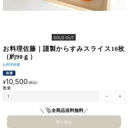
SOLD OUT
お料理佐藤｜謹製から​すみスライス10枚​
（約90ｇ）
お料理佐藤
冷凍
10,500
¥
数量
＼
／
全商品送料無料
売り切れ