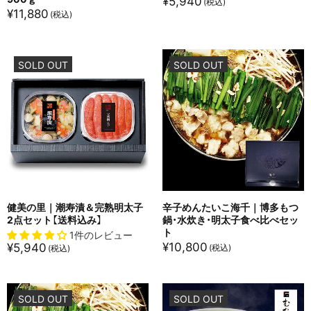
¥
5,940
¥
11,880
SOLD OUT
SOLD OUT
健美の里｜潮寿漬＆完熟明太子
辛子めんたいこ海千｜博多もつ
2点セット【送料込み】
鍋・水炊き・明太子食べ比べセッ
ト
1件のレビュー
¥
10,800
¥
5,940
SOLD OUT
SOLD OUT