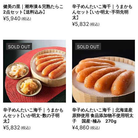
健美の里｜潮寿漬＆完熟たらこ
辛子めんたいこ海千｜うまかも
2点セット【送料込み】
んセット【いか明太・手羽先明
太】
¥
5,940
¥
5,832
SOLD OUT
SOLD OUT
辛子めんたいこ海千｜うまかも
辛子めんたいこ海千｜北海道産
んセット【いか明太・数の子明
原卵使用 食品添加物不使用明太
太】
子 国産・極み 270g
¥
5,832
¥
4,860