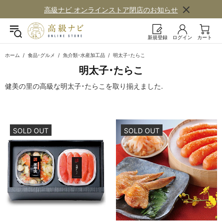
高級ナビ オンラインストア閉店の​お知らせ
新規登録
ログイン
カート
ホーム
食品・グルメ
魚介類・水産加工品
明太子・たらこ
明太子・たら​こ
健美の里の高級な明太子・たらこを取り揃えました.
SOLD OUT
SOLD OUT