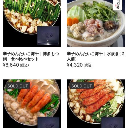
辛子めんたいこ海千｜博多もつ
辛子めんたいこ海千｜水炊き（２
鍋 食べ比べセット
人前）
¥
8,640
¥
4,320
SOLD OUT
SOLD OUT