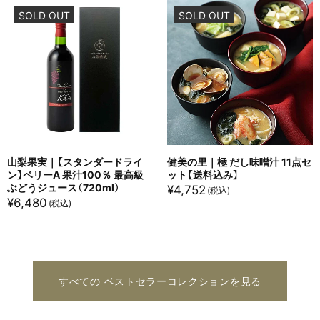
SOLD OUT
SOLD OUT
山梨果実｜【スタンダードライ
健美の里｜極 だし味噌汁 11点セ
ン】ベリーA 果汁100％ 最高級
ット【送料込み】
ぶどうジュース（720ml）
¥
4,752
¥
6,480
すべての ベストセラーコレクションを見る