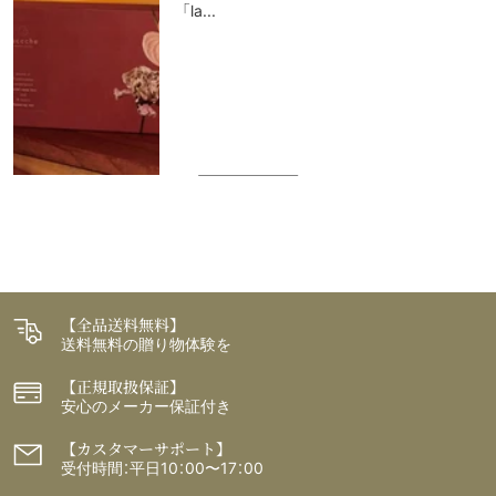
「la...
【全品送料無料】
送料無料の贈り物体験を
【正規取扱保証】
安心のメーカー保証付き
【カスタマーサポート】
受付時間：平日10：00〜17：00