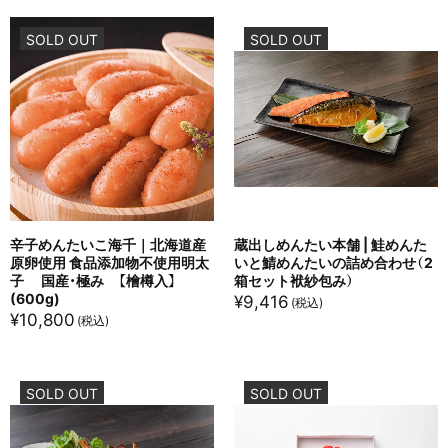
SOLD OUT
SOLD OUT
辛子めんたいこ海千｜北海道産
蔵出しめんたい本舗 | 鮭めんた
原卵使用 食品添加物不使用明太
いと鯖めんたいの詰め合わせ（2
子 国産・極み 【檜樽入】
箱セット袱紗包み）
(600g)
¥
9,416
¥
10,800
SOLD OUT
SOLD OUT