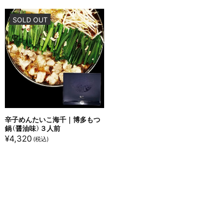
SOLD OUT
辛子めんたいこ海千｜博多もつ
鍋（醤油味）３人前
¥
4,320